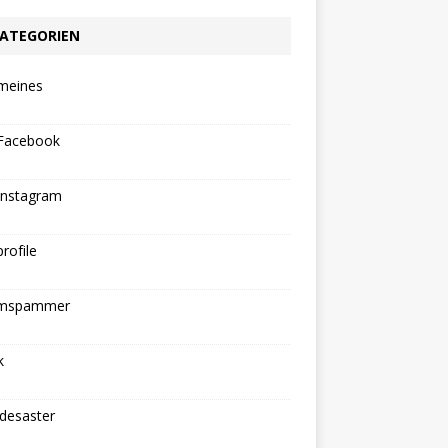
ATEGORIEN
emeines
Facebook
Instagram
rofile
mspammer
k
ldesaster