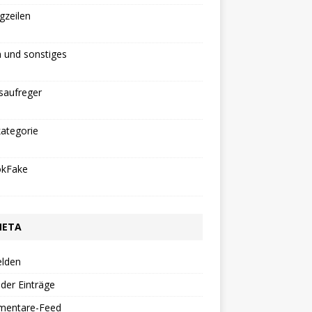
gzeilen
 und sonstiges
saufreger
ategorie
okFake
META
lden
der Einträge
entare-Feed