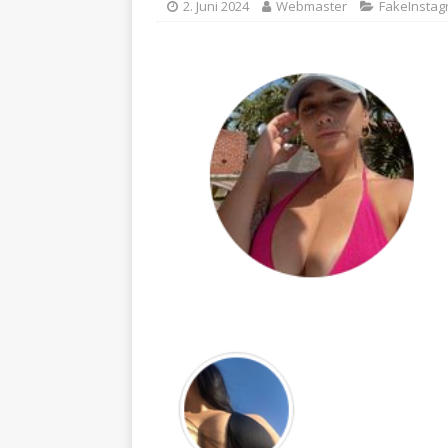
[ 7. August 2024 ]
Algerisc
2. Juni 2024
Webmaster
FakeInsta
[ 5. August 2024 ]
Die Chr
[ 11. Juli 2024 ]
Ist BÜNDNI