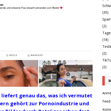
Schla
(30)
Spam
(2)
Tage
(18)
Testk
(2)
TikT
(2)
Anme
liefert genau das, was ich vermutet
Feed 
dern gehört zur Pornoindustrie und
Komm