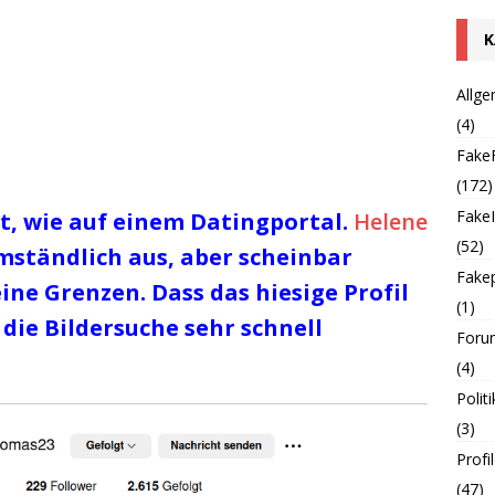
K
Allg
(4)
Fake
(172)
Fake
t, wie auf einem Datingportal.
Helene
(52)
mständlich aus, aber scheinbar
Fakep
ne Grenzen. Dass das hiesige Profil
(1)
 die Bildersuche sehr schnell
Foru
(4)
Politi
(3)
Profi
(47)