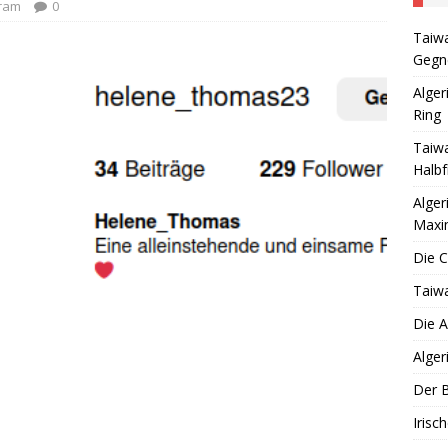
her Boxer siegt wieder mit Maximalpunktzahl
TAGESAUFREGER
gram
0
Taiwa
omosomenverwurschtelung geht weiter
TAGESAUFREGER
Gegne
S DEUTSCHLAND eine Partei für mich
POLITIK
Alger
Ring
Taiwa
Halbf
Alger
Maxi
Die 
Taiwa
Die A
Alger
Der B
Irisc