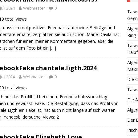
her Boxer siegt wieder mit Maximalpunktzahl
TAGESAUFREGER
 Juli 2024
Webmaster
0
Taiwa
omosomenverwurschtelung geht weiter
TAGESAUFREGER
Gegne
9 total views
S DEUTSCHLAND eine Partei für mich
POLITIK
 dass ich mal positives Feedback auf meine Beiträge und
Alger
ntare erhalte, zerplatzen sie auch schon. Marie Davila hat
Ring
erzchen für einen meiner Kommentare gegeben, aber die
Taiwa
ist auf dem Foto ist ein
[…]
Halbf
Alger
ebookFake chantale.ligth.2024
Maxi
 Juli 2024
Webmaster
0
Die 
0 total views
Taiwa
ch nur das Profilbild bei einem Freundschaftsvorschlag
Die A
en und gewusst: Fake. Die Bestätigung, dass das Profil von
Alger
ale Ligth ein Fake ist, hat auch nicht lange auf sich warten
n. Yandexbildersuche. Views: 2
Der B
Irisc
ebookFake Elizabeth Love