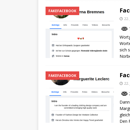
Fa
FAKEFACEBOOK
22.
7
Wortg
Worte
sich 
Norbe
Fac
FAKEFACEBOOK
22.
2
Dann 
Margu
gleic
Den F