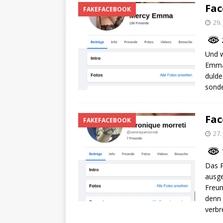
Fa
FAKEFACEBOOK
29.
2
Und w
Emma,
dulde
sonde
Fac
FAKEFACEBOOK
27.
1
Das P
ausge
Freun
denn 
verbr