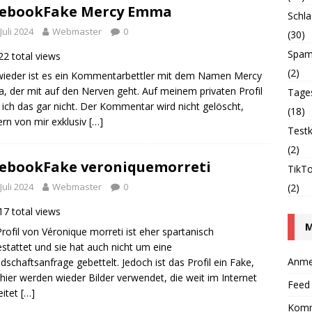
cebookFake Mercy Emma
Schla
 Juli 2024
Webmaster
0
(30)
Spam
2 total views
(2)
ieder ist es ein Kommentarbettler mit dem Namen Mercy
 der mit auf den Nerven geht. Auf meinem privaten Profil
Tage
 ich das gar nicht. Der Kommentar wird nicht gelöscht,
(18)
rn von mir exklusiv
[…]
Testk
(2)
ebookFake veroniquemorreti
TikT
 Juli 2024
Webmaster
0
(2)
7 total views
rofil von Véronique morreti ist eher spartanisch
stattet und sie hat auch nicht um eine
Anme
dschaftsanfrage gebettelt. Jedoch ist das Profil ein Fake,
hier werden wieder Bilder verwendet, die weit im Internet
Feed 
eitet
[…]
Komm