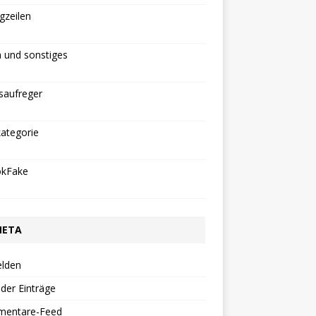
gzeilen
 und sonstiges
saufreger
ategorie
okFake
META
lden
der Einträge
entare-Feed