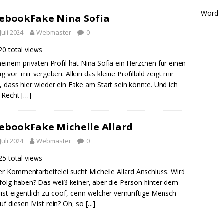
Word
ebookFake Nina Sofia
 Juli 2024
Webmaster
0
0 total views
einem privaten Profil hat Nina Sofia ein Herzchen für einen
ag von mir vergeben. Allein das kleine Profilbild zeigt mir
t, dass hier wieder ein Fake am Start sein könnte. Und ich
e Recht
[…]
ebookFake Michelle Allard
 Juli 2024
Webmaster
0
5 total views
er Kommentarbettelei sucht Michelle Allard Anschluss. Wird
rfolg haben? Das weiß keiner, aber die Person hinter dem
l ist eigentlich zu doof, denn welcher vernünftige Mensch
 auf diesen Mist rein? Oh, so
[…]