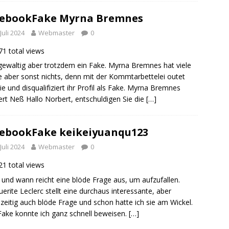
cebookFake Myrna Bremnes
 Juli 2024
Webmaster
0
1 total views
ewaltig aber trotzdem ein Fake. Myrna Bremnes hat viele
 aber sonst nichts, denn mit der Kommtarbettelei outet
sie und disqualifiziert ihr Profil als Fake. Myrna Bremnes
rt Neß Hallo Norbert, entschuldigen Sie die
[…]
ebookFake keikeiyuanqu123
 Juli 2024
Webmaster
0
1 total views
und wann reicht eine blöde Frage aus, um aufzufallen.
erite Leclerc stellt eine durchaus interessante, aber
hzeitig auch blöde Frage und schon hatte ich sie am Wickel.
ake konnte ich ganz schnell beweisen.
[…]