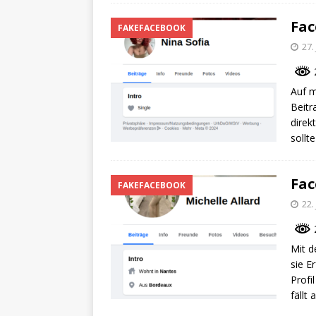
Fac
FAKEFACEBOOK
27.
2
Auf m
Beitr
direk
sollt
Fac
FAKEFACEBOOK
22.
2
Mit d
sie E
Profi
fällt