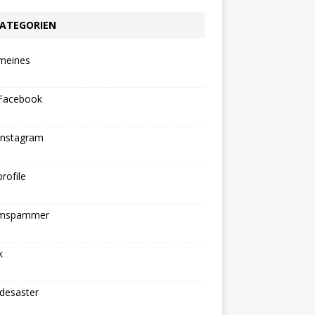
ATEGORIEN
emeines
Facebook
Instagram
rofile
mspammer
k
ldesaster