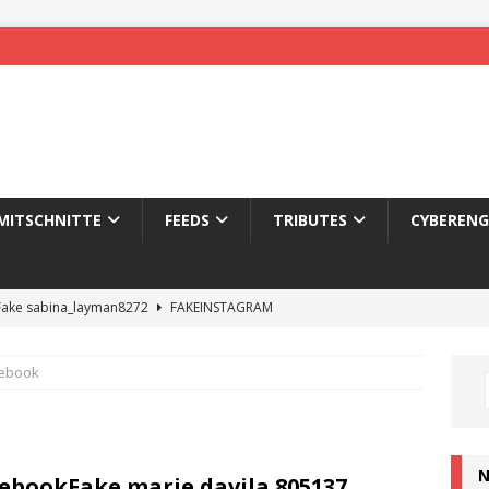
MITSCHNITTE
FEEDS
TRIBUTES
CYBERENG
Fake sabina_layman8272
FAKEINSTAGRAM
sischer Boxer verprügelt ebenfalls die Gegnerin im Finale
ebook
her Boxer prügelt Finalgegnerin aus dem Ring
SCHLAGZEILEN
ischer Boxer verprügelt Frau im Halbfinale
TAGESAUFREGER
N
ebookFake marie.davila.805137