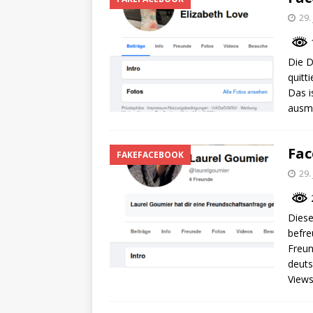
29.
1
Die 
quitt
Das i
ausma
Fac
FAKEFACEBOOK
29.
2
Diese
befre
Freun
deuts
Views