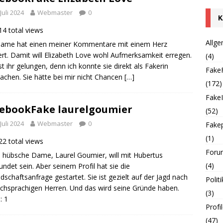
 Juli 2024
Webmaster
0
K
4 total views
Allg
Dame hat einen meiner Kommentare mit einem Herz
iert. Damit will Elizabeth Love wohl Aufmerksamkeit erregen.
(4)
st ihr gelungen, denn ich konnte sie direkt als Fakerin
Fake
chen. Sie hätte bei mir nicht Chancen
[…]
(172)
Fake
ebookFake laurelgoumier
(52)
 Juli 2024
Webmaster
0
Fakep
(1)
2 total views
Foru
 hübsche Dame, Laurel Goumier, will mit Hubertus
(4)
undet sein. Aber seinem Profil hat sie die
dschaftsanfrage gestartet. Sie ist gezielt auf der Jagd nach
Politi
chsprachigen Herren. Und das wird seine Gründe haben.
(3)
: 1
Profi
(47)