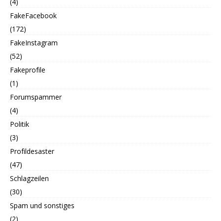
(4)
FakeFacebook
(172)
FakeInstagram
(52)
Fakeprofile
(1)
Forumspammer
(4)
Politik
(3)
Profildesaster
(47)
Schlagzeilen
(30)
Spam und sonstiges
(2)