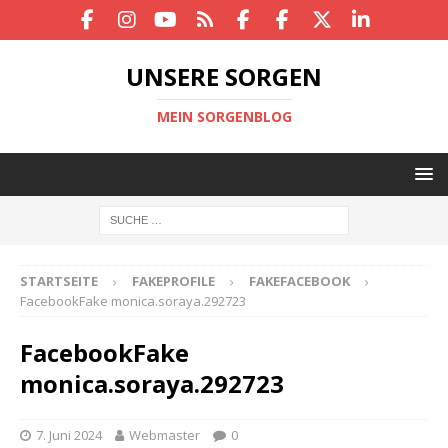
UNSERE SORGEN
MEIN SORGENBLOG
STARTSEITE
FAKEPROFILE
FAKEFACEBOOK
FacebookFake monica.soraya.292723
FacebookFake
monica.soraya.292723
7. Juni 2024
Webmaster
0