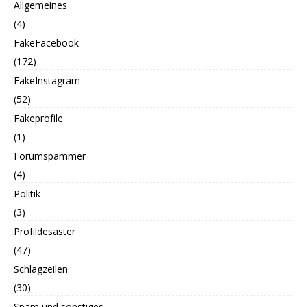
Allgemeines
(4)
FakeFacebook
(172)
FakeInstagram
(52)
Fakeprofile
(1)
Forumspammer
(4)
Politik
(3)
Profildesaster
(47)
Schlagzeilen
(30)
Spam und sonstiges