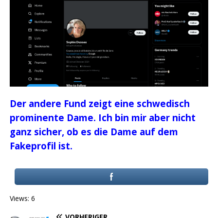
Der andere Fund zeigt eine schwedisch
prominente Dame. Ich bin mir aber nicht
ganz sicher, ob es die Dame auf dem
Fakeprofil ist.
Views: 6
VORHERIGER